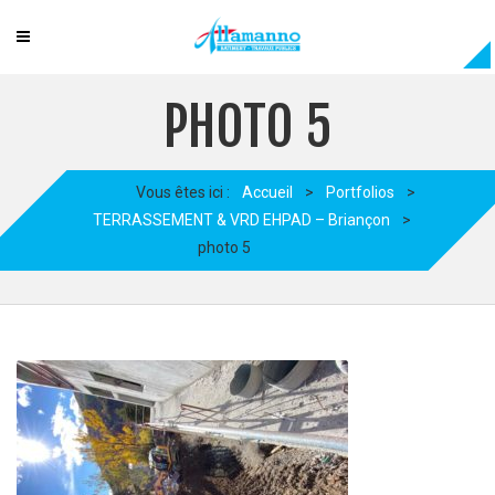
PHOTO 5
Vous êtes ici :
Accueil
>
Portfolios
>
TERRASSEMENT & VRD EHPAD – Briançon
>
photo 5