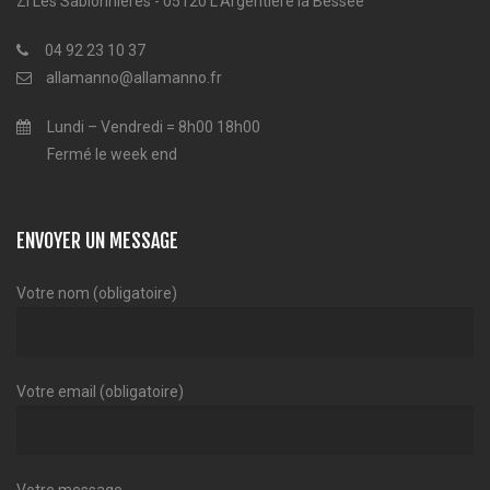
ZI Les Sablonnières - 05120 L'Argentière la Bessée
04 92 23 10 37
allamanno@allamanno.fr
Lundi – Vendredi = 8h00 18h00
Fermé le week end
ENVOYER UN MESSAGE
Votre nom (obligatoire)
Votre email (obligatoire)
Votre message