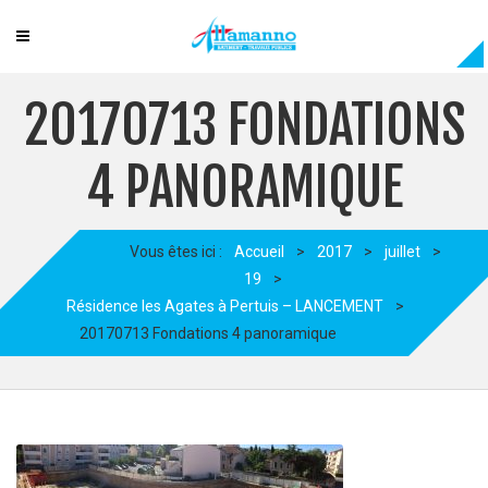
20170713 FONDATIONS
4 PANORAMIQUE
Vous êtes ici :
Accueil
>
2017
>
juillet
>
19
>
Résidence les Agates à Pertuis – LANCEMENT
>
20170713 Fondations 4 panoramique