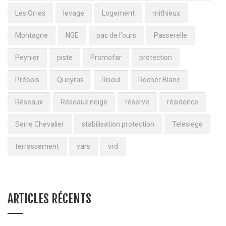
Les Orres
levage
Logement
mithieux
Montagne
NGE
pas de l'ours
Passerelle
Peynier
piste
Promofar
protection
Prébois
Queyras
Risoul
Rocher Blanc
Réseaux
Réseaux neige
réserve
résidence
Serre Chevalier
stabilisation protection
Telesiege
terrassement
vars
vrd
ARTICLES RÉCENTS