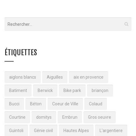
ÉTIQUETTES
aiglons blancs
Aiguilles
aix en provence
Batiment
Berwick
Bike park
briançon
Bucci
Béton
Coeur de Ville
Colaud
Courtine
domitys
Embrun
Gros oeuvre
Guintoli
Génie civil
Hautes Alpes
L'argentiere