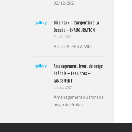
02/12/2021
gallery
Bike Park – L’Argentiere La
Bessée – INAUGURATION
5 août 2021
Article ALPES & MIDI
gallery
Amenagement front de neige
Prébois – Les Orres –
LANCEMENT
5 août 2021
Aménagement du front de
neige de Prébois...