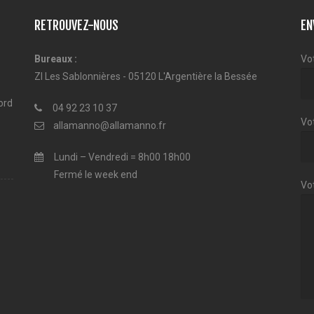
RETROUVEZ-NOUS
EN
Bureaux :
Vo
ZI Les Sablonnières - 05120 L'Argentière la Bessée
ord
04 92 23 10 37
Vot
allamanno@allamanno.fr
Lundi – Vendredi = 8h00 18h00
Fermé le week end
Vo