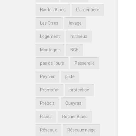
Hautes Alpes
L'argentiere
Les Orres
levage
Logement
mithieux
Montagne
NGE
pas de l'ours
Passerelle
Peynier
piste
Promofar
protection
Prébois
Queyras
Risoul
Rocher Blanc
Réseaux
Réseaux neige