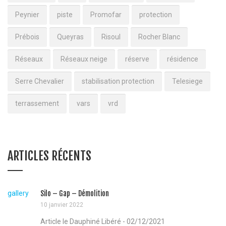
Peynier
piste
Promofar
protection
Prébois
Queyras
Risoul
Rocher Blanc
Réseaux
Réseaux neige
réserve
résidence
Serre Chevalier
stabilisation protection
Telesiege
terrassement
vars
vrd
ARTICLES RÉCENTS
gallery
Silo – Gap – Démolition
10 janvier 2022
Article le Dauphiné Libéré - 02/12/2021