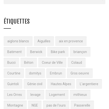
ÉTIQUETTES
aiglons blancs
Aiguilles
aix en provence
Batiment
Berwick
Bike park
briançon
Bucci
Béton
Coeur de Ville
Colaud
Courtine
domitys
Embrun
Gros oeuvre
Guintoli
Génie civil
Hautes Alpes
L'argentiere
Les Orres
levage
Logement
mithieux
Montagne
NGE
pas de l'ours
Passerelle