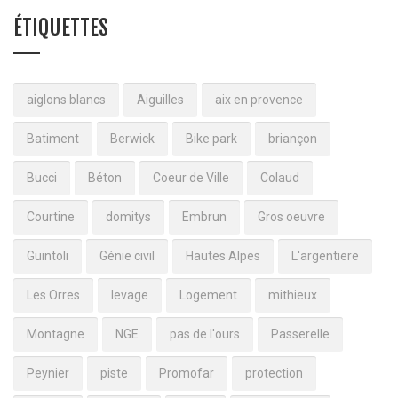
ÉTIQUETTES
aiglons blancs
Aiguilles
aix en provence
Batiment
Berwick
Bike park
briançon
Bucci
Béton
Coeur de Ville
Colaud
Courtine
domitys
Embrun
Gros oeuvre
Guintoli
Génie civil
Hautes Alpes
L'argentiere
Les Orres
levage
Logement
mithieux
Montagne
NGE
pas de l'ours
Passerelle
Peynier
piste
Promofar
protection