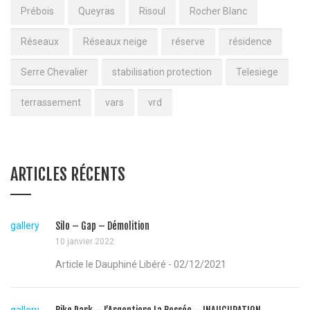
Prébois
Queyras
Risoul
Rocher Blanc
Réseaux
Réseaux neige
réserve
résidence
Serre Chevalier
stabilisation protection
Telesiege
terrassement
vars
vrd
ARTICLES RÉCENTS
gallery
Silo – Gap – Démolition
10 janvier 2022
Article le Dauphiné Libéré - 02/12/2021
gallery