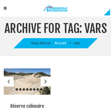
ARCHIVE FOR TAG: VARS
Vous êtes ici :
Accueil
>
vars
Réserve colineaire