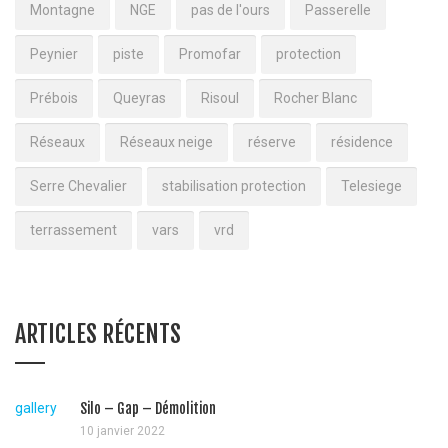
Montagne
NGE
pas de l'ours
Passerelle
Peynier
piste
Promofar
protection
Prébois
Queyras
Risoul
Rocher Blanc
Réseaux
Réseaux neige
réserve
résidence
Serre Chevalier
stabilisation protection
Telesiege
terrassement
vars
vrd
ARTICLES RÉCENTS
gallery
Silo – Gap – Démolition
10 janvier 2022