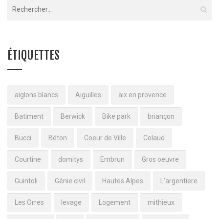
ÉTIQUETTES
aiglons blancs
Aiguilles
aix en provence
Batiment
Berwick
Bike park
briançon
Bucci
Béton
Coeur de Ville
Colaud
Courtine
domitys
Embrun
Gros oeuvre
Guintoli
Génie civil
Hautes Alpes
L'argentiere
Les Orres
levage
Logement
mithieux