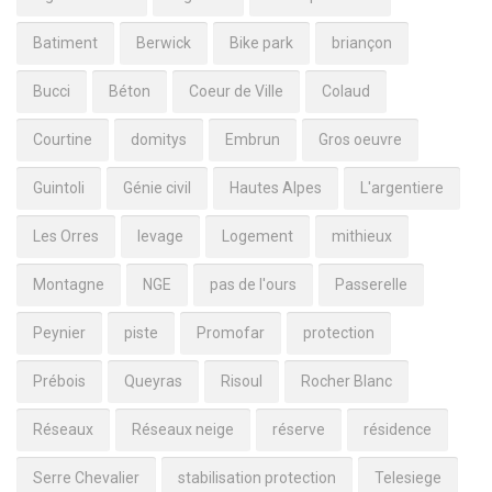
Batiment
Berwick
Bike park
briançon
Bucci
Béton
Coeur de Ville
Colaud
Courtine
domitys
Embrun
Gros oeuvre
Guintoli
Génie civil
Hautes Alpes
L'argentiere
Les Orres
levage
Logement
mithieux
Montagne
NGE
pas de l'ours
Passerelle
Peynier
piste
Promofar
protection
Prébois
Queyras
Risoul
Rocher Blanc
Réseaux
Réseaux neige
réserve
résidence
Serre Chevalier
stabilisation protection
Telesiege