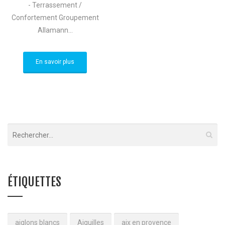
- Terrassement /
Confortement Groupement
Allamann...
En savoir plus
ÉTIQUETTES
aiglons blancs
Aiguilles
aix en provence