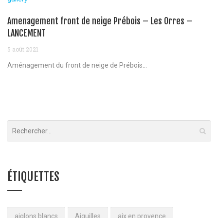
Amenagement front de neige Prébois – Les Orres –
LANCEMENT
5 août 2021
Aménagement du front de neige de Prébois...
ÉTIQUETTES
aiglons blancs
Aiguilles
aix en provence