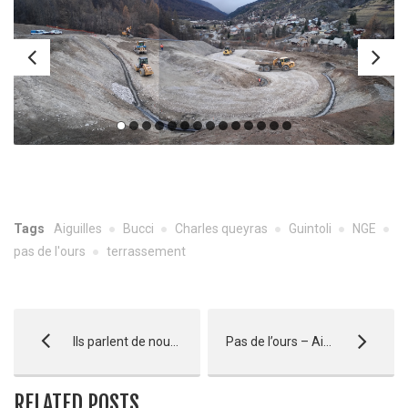
Tags
Aiguilles
Bucci
Charles queyras
Guintoli
NGE
pas de l'ours
terrassement
Ils parlent de nous ! – ALPES ET MIDI
Pas de l’ours – Aiguilles
RELATED POSTS