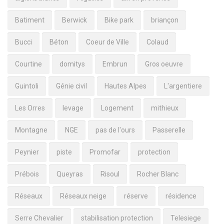
Batiment
Berwick
Bike park
briançon
Bucci
Béton
Coeur de Ville
Colaud
Courtine
domitys
Embrun
Gros oeuvre
Guintoli
Génie civil
Hautes Alpes
L'argentiere
Les Orres
levage
Logement
mithieux
Montagne
NGE
pas de l'ours
Passerelle
Peynier
piste
Promofar
protection
Prébois
Queyras
Risoul
Rocher Blanc
Réseaux
Réseaux neige
réserve
résidence
Serre Chevalier
stabilisation protection
Telesiege