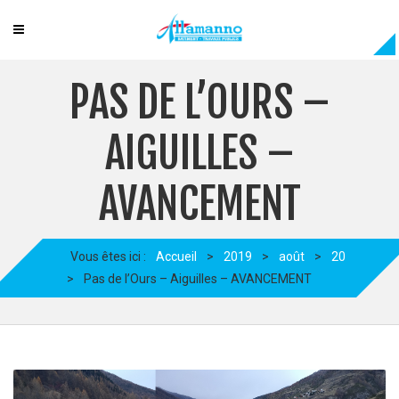
PAS DE L’OURS –
AIGUILLES –
AVANCEMENT
Vous êtes ici :
Accueil
>
2019
>
août
>
20
>
Pas de l’Ours – Aiguilles – AVANCEMENT