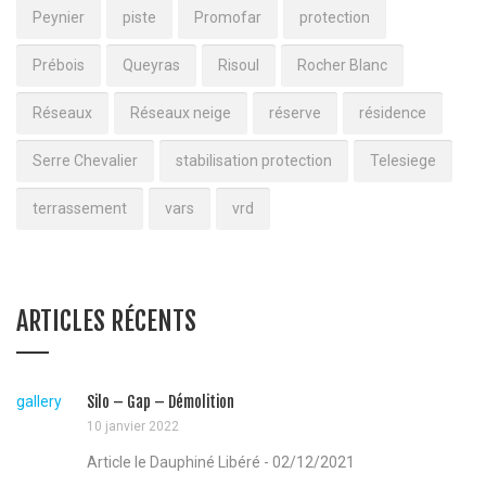
Peynier
piste
Promofar
protection
Prébois
Queyras
Risoul
Rocher Blanc
Réseaux
Réseaux neige
réserve
résidence
Serre Chevalier
stabilisation protection
Telesiege
terrassement
vars
vrd
ARTICLES RÉCENTS
gallery
Silo – Gap – Démolition
10 janvier 2022
Article le Dauphiné Libéré - 02/12/2021