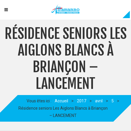
RÉSIDENCE SENIORS LES
AIGLONS BLANCS À
BRIANÇON –
LANCEMENT
Vous êtes ici :
Accueil
>
2017
>
avril
>
5
>
Résidence seniors Les Aiglons Blancs à Briançon
– LANCEMENT