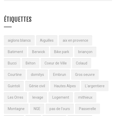
ÉTIQUETTES
aiglons blancs
Aiguilles
aix en provence
Batiment
Berwick
Bike park
briançon
Bucci
Béton
Coeur de Ville
Colaud
Courtine
domitys
Embrun
Gros oeuvre
Guintoli
Génie civil
Hautes Alpes
L'argentiere
Les Orres
levage
Logement
mithieux
Montagne
NGE
pas de l'ours
Passerelle