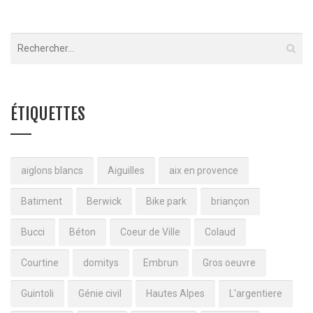
ÉTIQUETTES
aiglons blancs
Aiguilles
aix en provence
Batiment
Berwick
Bike park
briançon
Bucci
Béton
Coeur de Ville
Colaud
Courtine
domitys
Embrun
Gros oeuvre
Guintoli
Génie civil
Hautes Alpes
L'argentiere