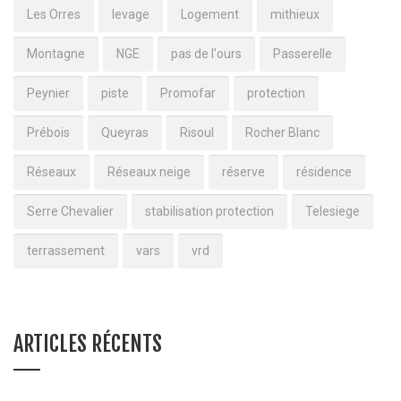
Les Orres
levage
Logement
mithieux
Montagne
NGE
pas de l'ours
Passerelle
Peynier
piste
Promofar
protection
Prébois
Queyras
Risoul
Rocher Blanc
Réseaux
Réseaux neige
réserve
résidence
Serre Chevalier
stabilisation protection
Telesiege
terrassement
vars
vrd
ARTICLES RÉCENTS