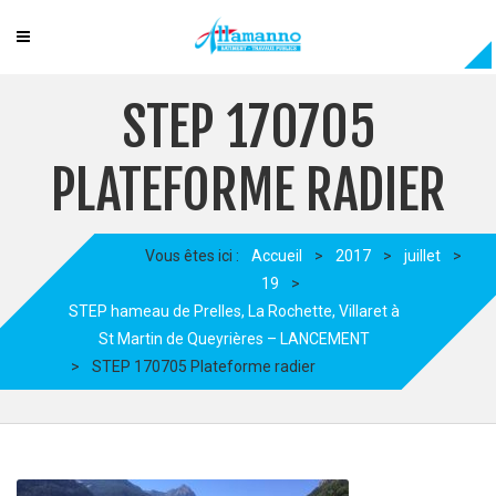
STEP 170705
PLATEFORME RADIER
Vous êtes ici :
Accueil
>
2017
>
juillet
>
19
>
STEP hameau de Prelles, La Rochette, Villaret à
St Martin de Queyrières – LANCEMENT
>
STEP 170705 Plateforme radier