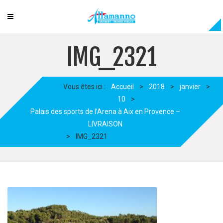
IMG_2321
Vous êtes ici :
Accueil
>
2018
>
janvier
>
10
>
Palais des sports de l’Arena à Aix en Provence –
LIVRAISON
>
IMG_2321