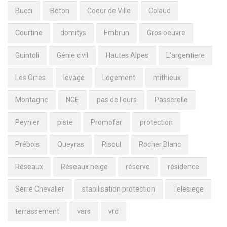
Bucci
Béton
Coeur de Ville
Colaud
Courtine
domitys
Embrun
Gros oeuvre
Guintoli
Génie civil
Hautes Alpes
L'argentiere
Les Orres
levage
Logement
mithieux
Montagne
NGE
pas de l'ours
Passerelle
Peynier
piste
Promofar
protection
Prébois
Queyras
Risoul
Rocher Blanc
Réseaux
Réseaux neige
réserve
résidence
Serre Chevalier
stabilisation protection
Telesiege
terrassement
vars
vrd