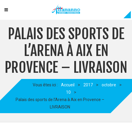
PALAIS DES SPORTS DE
L’ARENA À AIX EN
PROVENCE – LIVRAISON
Vous êtes ici :
Accueil
>
2017
>
octobre
>
10
>
Palais des sports de l’Arena à Aix en Provence –
LIVRAISON