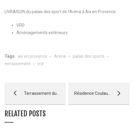
LIVRAISON du palais des sport de l’Arena à Aix en Provence
VRD
Aménagements extérieurs
Tags
aix en provence
Arena
palais des sports
terrassement
vrd
Terrassement du Rocher Blanc à Serre Chevalier
Résidence Coulaud / Courtine / Berwick et Résidence senior les Aiglons Blancs
RELATED POSTS