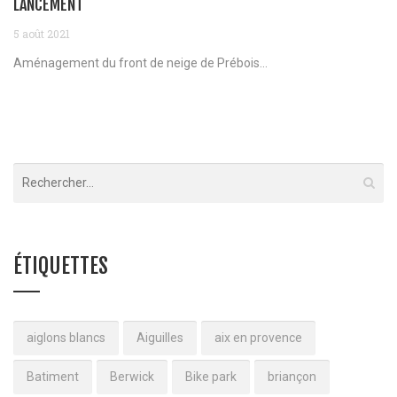
LANCEMENT
5 août 2021
Aménagement du front de neige de Prébois...
ÉTIQUETTES
aiglons blancs
Aiguilles
aix en provence
Batiment
Berwick
Bike park
briançon