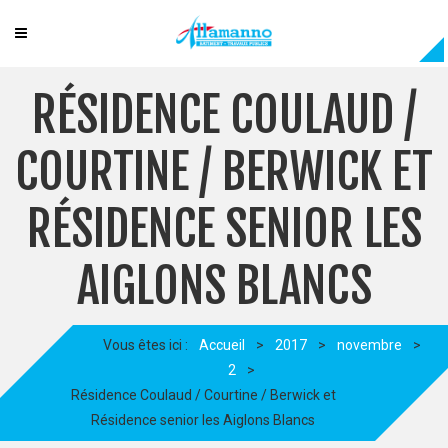
RÉSIDENCE COULAUD /
COURTINE / BERWICK ET
RÉSIDENCE SENIOR LES
AIGLONS BLANCS
Vous êtes ici :
Accueil
>
2017
>
novembre
>
2
>
Résidence Coulaud / Courtine / Berwick et
Résidence senior les Aiglons Blancs