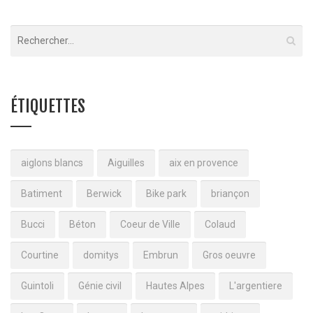
ÉTIQUETTES
aiglons blancs
Aiguilles
aix en provence
Batiment
Berwick
Bike park
briançon
Bucci
Béton
Coeur de Ville
Colaud
Courtine
domitys
Embrun
Gros oeuvre
Guintoli
Génie civil
Hautes Alpes
L'argentiere