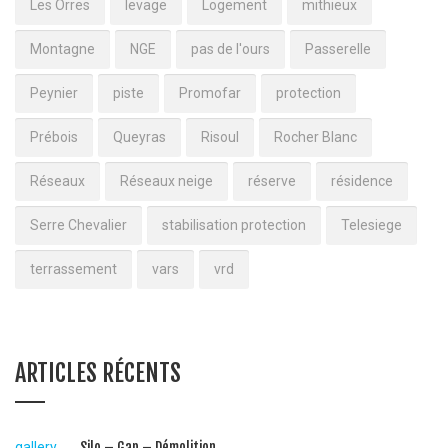
Les Orres
levage
Logement
mithieux
Montagne
NGE
pas de l'ours
Passerelle
Peynier
piste
Promofar
protection
Prébois
Queyras
Risoul
Rocher Blanc
Réseaux
Réseaux neige
réserve
résidence
Serre Chevalier
stabilisation protection
Telesiege
terrassement
vars
vrd
ARTICLES RÉCENTS
gallery
Silo – Gap – Démolition