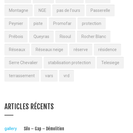
Montagne
NGE
pas de l'ours
Passerelle
Peynier
piste
Promofar
protection
Prébois
Queyras
Risoul
Rocher Blanc
Réseaux
Réseaux neige
réserve
résidence
Serre Chevalier
stabilisation protection
Telesiege
terrassement
vars
vrd
ARTICLES RÉCENTS
gallery
Silo – Gap – Démolition