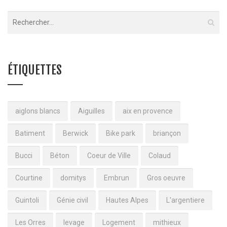
ÉTIQUETTES
aiglons blancs
Aiguilles
aix en provence
Batiment
Berwick
Bike park
briançon
Bucci
Béton
Coeur de Ville
Colaud
Courtine
domitys
Embrun
Gros oeuvre
Guintoli
Génie civil
Hautes Alpes
L'argentiere
Les Orres
levage
Logement
mithieux