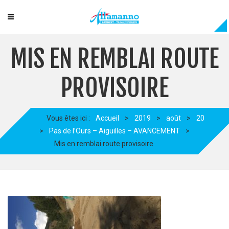
MIS EN REMBLAI ROUTE
PROVISOIRE
Vous êtes ici :
Accueil
>
2019
>
août
>
20
>
Pas de l’Ours – Aiguilles – AVANCEMENT
>
Mis en remblai route provisoire