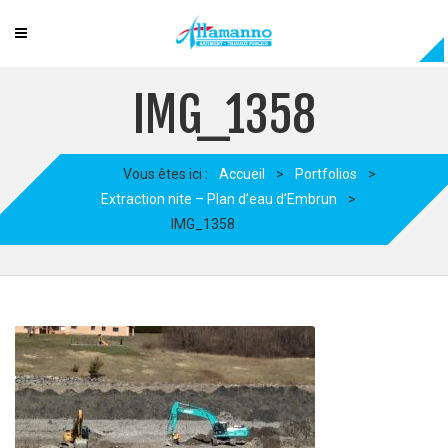
IMG_1358
Vous êtes ici :
Accueil
>
Portfolios
>
Extraction nite – Plan d’eau d’Embrun
>
IMG_1358