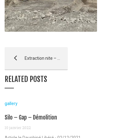
Extraction nite – Plan d’eau d’Embrun
RELATED POSTS
gallery
Silo – Gap – Démolition
10 janvier 2022
Article le Dauphiné Libéré - 02/12/2021