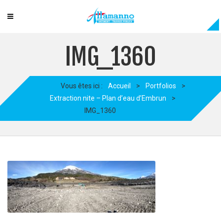
IMG_1360
Vous êtes ici :
Accueil
>
Portfolios
>
Extraction nite – Plan d’eau d’Embrun
>
IMG_1360