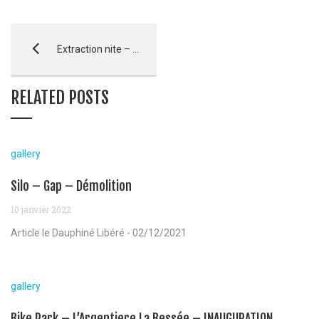
Extraction nite – Plan d’eau d’Embrun
RELATED POSTS
gallery
Silo – Gap – Démolition
10 janvier 2022
Article le Dauphiné Libéré - 02/12/2021
gallery
Bike Park – L’Argentiere La Bessée – INAUGURATION