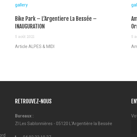
gallery
gal
Bike Park – L’Argentiere La Bessée –
Am
INAUGURATION
Or
5 août 2021
5 a
Article ALPES & MIDI
Am
RETROUVEZ-NOUS
EN
Bureaux :
Vo
ZI Les Sablonnières - 05120 L'Argentière la Bessée
ord