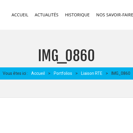
ACCUEIL
ACTUALITÉS
HISTORIQUE
NOS SAVOIR-FAIR
IMG_0860
Vous êtes ici :
Accueil
>
Portfolios
>
Liaison RTE
>
IMG_0860