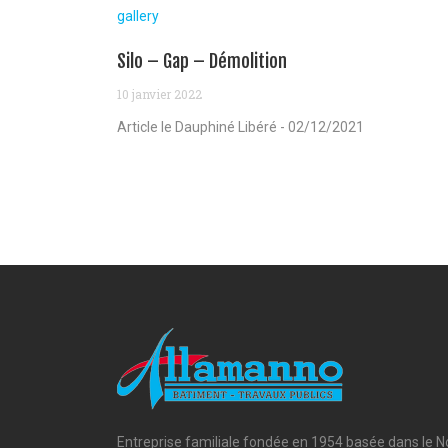
gallery
Silo – Gap – Démolition
10 janvier 2022
Article le Dauphiné Libéré - 02/12/2021
Entreprise familiale fondée en 1954 basée dans le N