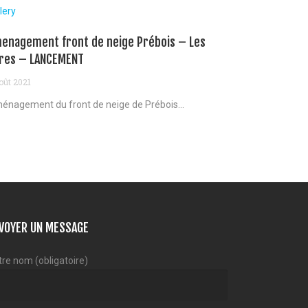
lery
enagement front de neige Prébois – Les
res – LANCEMENT
oût 2021
énagement du front de neige de Prébois...
VOYER UN MESSAGE
tre nom (obligatoire)