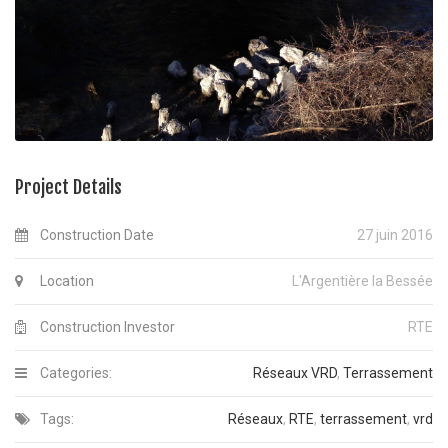
Project Details
Construction Date
27 juin 2016
Location
L'Argentière la Bessée
Construction Investor
RTE
Categories:
Réseaux VRD
,
Terrassement
Tags:
Réseaux
,
RTE
,
terrassement
,
vrd