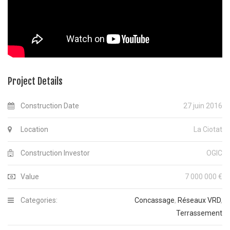
Project Details
Construction Date
27 juin 2016
Location
La Ciotat
Construction Investor
OGIC
Value
7 000 000 €
Categories:
Concassage
,
Réseaux VRD
,
Terrassement