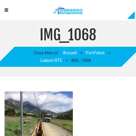
IMG_1068
Vous êtes ici :
Accueil
>
Portfolios
>
Liaison RTE
>
IMG_1068