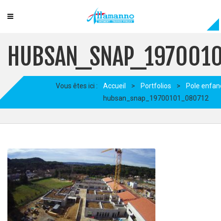
HUBSAN_SNAP_197001
Vous êtes ici :
Accueil
>
Portfolios
>
Pole enfan
hubsan_snap_19700101_080712