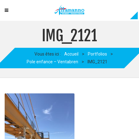
IMG_2121
Vous êtes ici :
Accueil
>
Portfolios
>
Pole enfance – Ventabren
>
IMG_2121