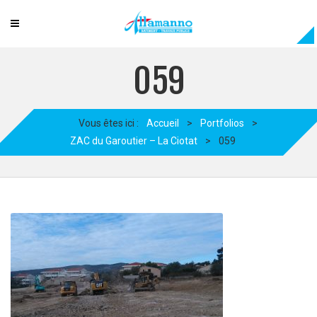
059
Vous êtes ici :
Accueil
>
Portfolios
>
ZAC du Garoutier – La Ciotat
>
059