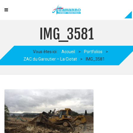
IMG_3581
Vous êtes ici :
Accueil
>
Portfolios
>
ZAC du Garoutier – La Ciotat
>
IMG_3581