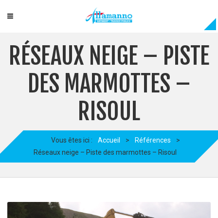
RÉSEAUX NEIGE – PISTE
DES MARMOTTES –
RISOUL
Vous êtes ici :
Accueil
>
Références
>
Réseaux neige – Piste des marmottes – Risoul