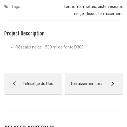
Tags:
fonte
,
marmottes
,
piste
,
réseaux
neige
,
Risoul
,
terrassement
Project Description
Réseaux neige 1500 ml de fonte D300
Telesiège du Rocher Blanc – Croix de la Nore – Serre Chevalier
Terrassement piste du Chalvet – Montgenevre