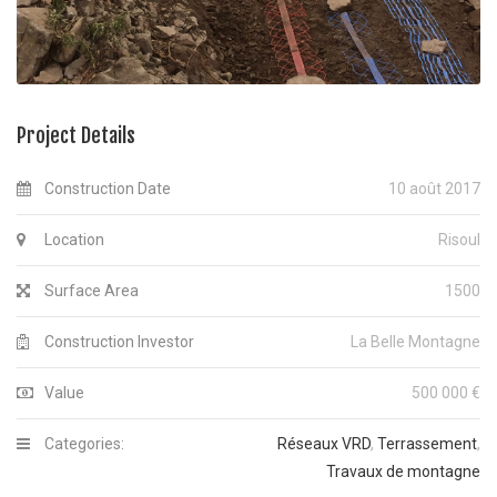
Project Details
Construction Date
10 août 2017
Location
Risoul
Surface Area
1500
Construction Investor
La Belle Montagne
Value
500 000 €
Categories:
Réseaux VRD
,
Terrassement
,
Travaux de montagne