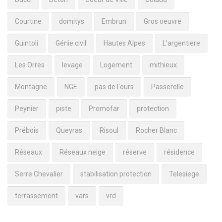
Courtine
domitys
Embrun
Gros oeuvre
Guintoli
Génie civil
Hautes Alpes
L'argentiere
Les Orres
levage
Logement
mithieux
Montagne
NGE
pas de l'ours
Passerelle
Peynier
piste
Promofar
protection
Prébois
Queyras
Risoul
Rocher Blanc
Réseaux
Réseaux neige
réserve
résidence
Serre Chevalier
stabilisation protection
Telesiege
terrassement
vars
vrd