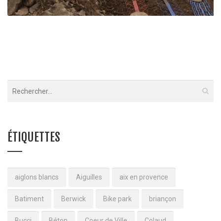
Réseaux neige – Piste des marmottes – Risoul
Risoul
ÉTIQUETTES
aiglons blancs
Aiguilles
aix en provence
Batiment
Berwick
Bike park
briançon
Bucci
Béton
Coeur de Ville
Colaud