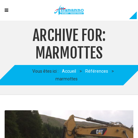
ARCHIVE FOR:
MARMOTTES
Vous êtes ici :
Accueil
>
Références
>
marmottes