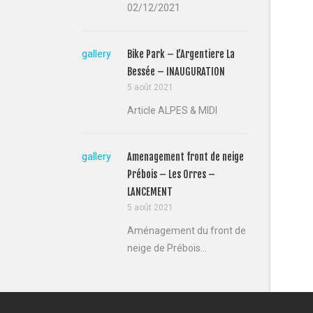
02/12/2021
gallery
Bike Park – L’Argentiere La
Bessée – INAUGURATION
5 août 2021
Article ALPES & MIDI
gallery
Amenagement front de neige
Prébois – Les Orres –
LANCEMENT
5 août 2021
Aménagement du front de
neige de Prébois...