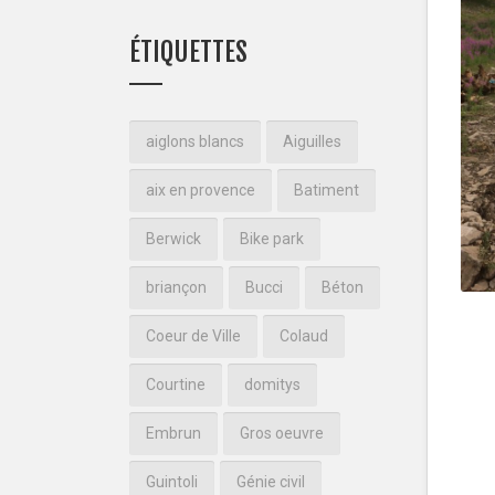
ÉTIQUETTES
aiglons blancs
Aiguilles
aix en provence
Batiment
Berwick
Bike park
briançon
Bucci
Béton
Coeur de Ville
Colaud
Courtine
domitys
Embrun
Gros oeuvre
Guintoli
Génie civil