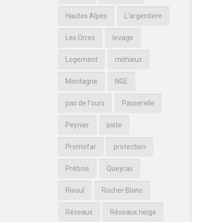
Hautes Alpes
L'argentiere
Les Orres
levage
Logement
mithieux
Montagne
NGE
pas de l'ours
Passerelle
Peynier
piste
Promofar
protection
Prébois
Queyras
Risoul
Rocher Blanc
Réseaux
Réseaux neige