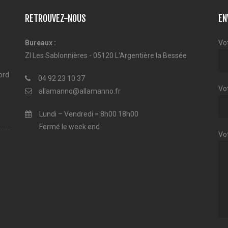
RETROUVEZ-NOUS
EN
Bureaux :
Vo
ZI Les Sablonnières - 05120 L'Argentière la Bessée
ord
04 92 23 10 37
Vot
allamanno@allamanno.fr
Lundi – Vendredi = 8h00 18h00
Fermé le week end
Vo