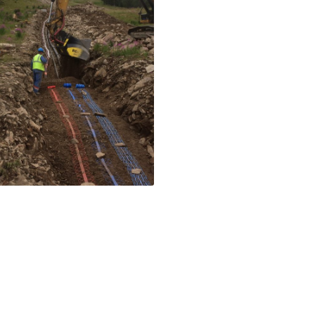
Réseaux neige – Piste des
marmottes – Risoul
Risoul