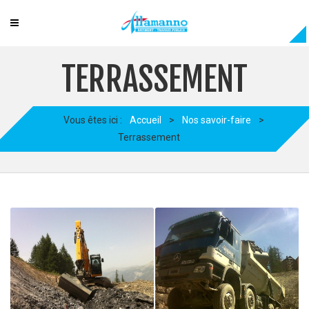
TERRASSEMENT
Vous êtes ici :
Accueil
>
Nos savoir-faire
>
Terrassement