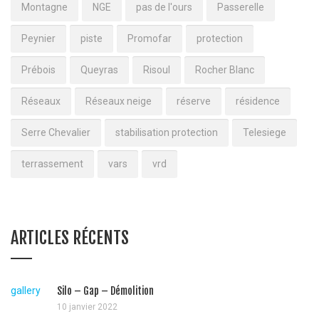
Montagne
NGE
pas de l'ours
Passerelle
Peynier
piste
Promofar
protection
Prébois
Queyras
Risoul
Rocher Blanc
Réseaux
Réseaux neige
réserve
résidence
Serre Chevalier
stabilisation protection
Telesiege
terrassement
vars
vrd
ARTICLES RÉCENTS
gallery
Silo – Gap – Démolition
10 janvier 2022