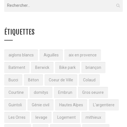
ÉTIQUETTES
aiglons blancs
Aiguilles
aix en provence
Batiment
Berwick
Bike park
briançon
Bucci
Béton
Coeur de Ville
Colaud
Courtine
domitys
Embrun
Gros oeuvre
Guintoli
Génie civil
Hautes Alpes
L'argentiere
Les Orres
levage
Logement
mithieux