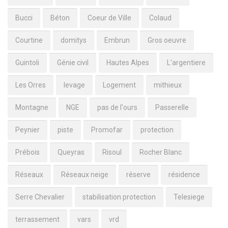
Bucci
Béton
Coeur de Ville
Colaud
Courtine
domitys
Embrun
Gros oeuvre
Guintoli
Génie civil
Hautes Alpes
L'argentiere
Les Orres
levage
Logement
mithieux
Montagne
NGE
pas de l'ours
Passerelle
Peynier
piste
Promofar
protection
Prébois
Queyras
Risoul
Rocher Blanc
Réseaux
Réseaux neige
réserve
résidence
Serre Chevalier
stabilisation protection
Telesiege
terrassement
vars
vrd