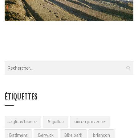
Siege social Captain Tortue – Aix en Provence
Aix en Provence (13)
ÉTIQUETTES
aiglons blancs
Aiguilles
aix en provence
Batiment
Berwick
Bike park
briançon