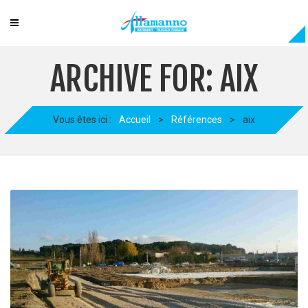
ARCHIVE FOR: AIX
Vous êtes ici :
Accueil
>
Références
>
aix