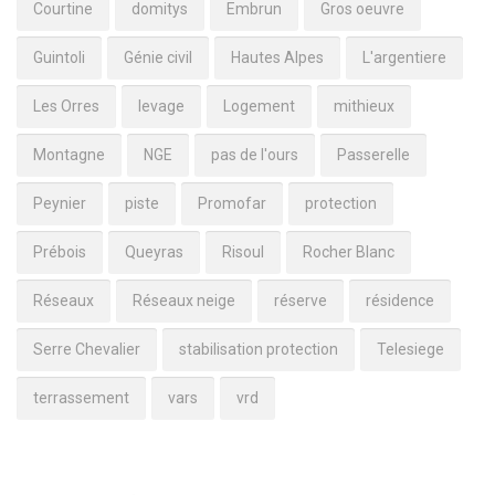
Courtine
domitys
Embrun
Gros oeuvre
Guintoli
Génie civil
Hautes Alpes
L'argentiere
Les Orres
levage
Logement
mithieux
Montagne
NGE
pas de l'ours
Passerelle
Peynier
piste
Promofar
protection
Prébois
Queyras
Risoul
Rocher Blanc
Réseaux
Réseaux neige
réserve
résidence
Serre Chevalier
stabilisation protection
Telesiege
terrassement
vars
vrd