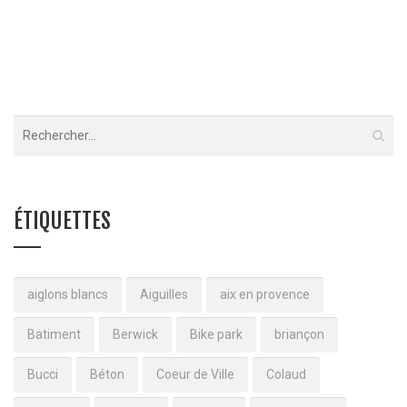
Reprise affouillement – L’Argentière La Bessée
ÉTIQUETTES
aiglons blancs
Aiguilles
aix en provence
Batiment
Berwick
Bike park
briançon
Bucci
Béton
Coeur de Ville
Colaud