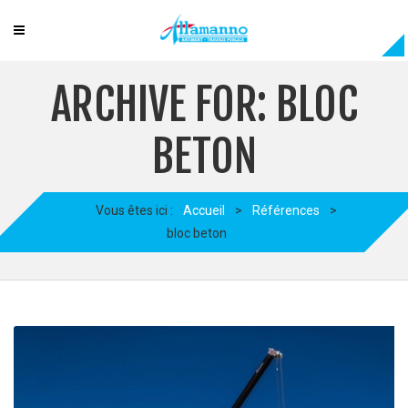
ARCHIVE FOR: BLOC
BETON
Vous êtes ici :
Accueil
>
Références
>
bloc beton