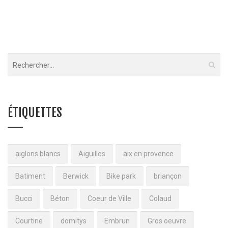
ÉTIQUETTES
aiglons blancs
Aiguilles
aix en provence
Batiment
Berwick
Bike park
briançon
Bucci
Béton
Coeur de Ville
Colaud
Courtine
domitys
Embrun
Gros oeuvre