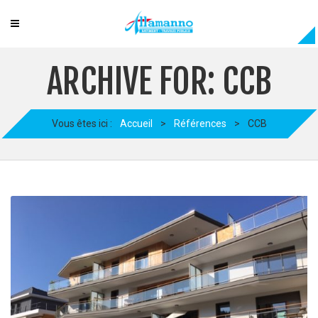
ARCHIVE FOR: CCB
Vous êtes ici :
Accueil
>
Références
>
CCB