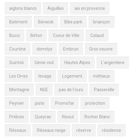
aiglons blancs
Aiguilles
aix en provence
Batiment
Berwick
Bike park
briançon
Bucci
Béton
Coeur de Ville
Colaud
Courtine
domitys
Embrun
Gros oeuvre
Guintoli
Génie civil
Hautes Alpes
L'argentiere
Les Orres
levage
Logement
mithieux
Montagne
NGE
pas de l'ours
Passerelle
Peynier
piste
Promofar
protection
Prébois
Queyras
Risoul
Rocher Blanc
Réseaux
Réseaux neige
réserve
résidence