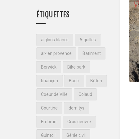
ÉTIQUETTES
aiglons blancs
Aiguilles
aix en provence
Batiment
Berwick
Bike park
briançon
Bucci
Béton
Coeur de Ville
Colaud
Courtine
domitys
Embrun
Gros oeuvre
Guintoli
Génie civil