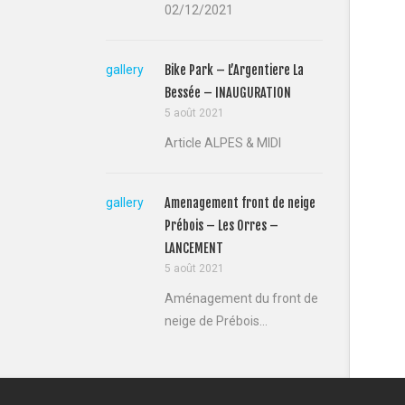
02/12/2021
gallery
Bike Park – L’Argentiere La
Bessée – INAUGURATION
5 août 2021
Article ALPES & MIDI
gallery
Amenagement front de neige
Prébois – Les Orres –
LANCEMENT
5 août 2021
Aménagement du front de
neige de Prébois...