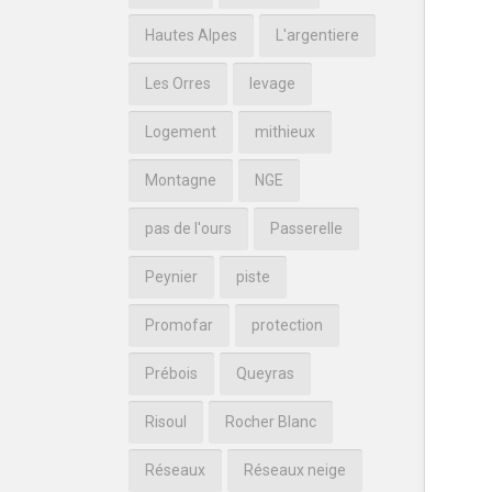
Hautes Alpes
L'argentiere
Les Orres
levage
Logement
mithieux
Montagne
NGE
pas de l'ours
Passerelle
Peynier
piste
Promofar
protection
Prébois
Queyras
Risoul
Rocher Blanc
Réseaux
Réseaux neige