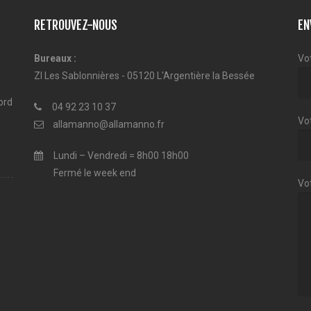
RETROUVEZ-NOUS
EN
Bureaux :
Vo
ZI Les Sablonnières - 05120 L'Argentière la Bessée
ord
04 92 23 10 37
Vot
allamanno@allamanno.fr
Lundi – Vendredi = 8h00 18h00
Fermé le week end
Vo