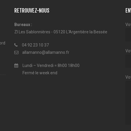
RETROUVEZ-NOUS
EN
Bureaux :
Vo
ZI Les Sablonnières - 05120 L'Argentière la Bessée
ord
04 92 23 10 37
Vot
allamanno@allamanno.fr
Lundi – Vendredi = 8h00 18h00
Fermé le week end
Vo