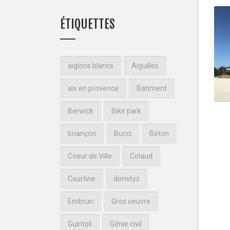
ÉTIQUETTES
aiglons blancs
Aiguilles
aix en provence
Batiment
G
Berwick
Bike park
briançon
Bucci
Béton
Coeur de Ville
Colaud
Courtine
domitys
Embrun
Gros oeuvre
Guintoli
Génie civil