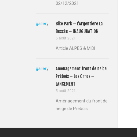
02/12/2021
gallery
Bike Park – L’Argentiere La
Bessée – INAUGURATION
5 août 2021
Article ALPES & MIDI
gallery
Amenagement front de neige
Prébois – Les Orres –
LANCEMENT
5 août 2021
Aménagement du front de
neige de Prébois...