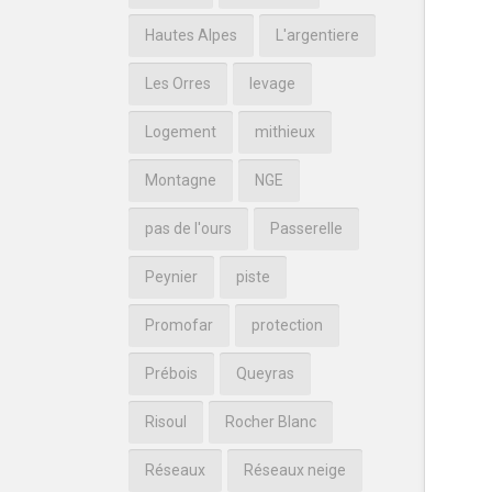
Hautes Alpes
L'argentiere
Les Orres
levage
Logement
mithieux
Montagne
NGE
pas de l'ours
Passerelle
Peynier
piste
Promofar
protection
Prébois
Queyras
Risoul
Rocher Blanc
Réseaux
Réseaux neige