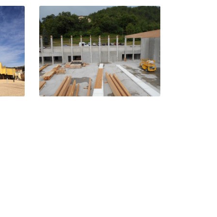
es
Gymnase de Carmejane – Le
Chaffaut
Le Chaffaut (04)