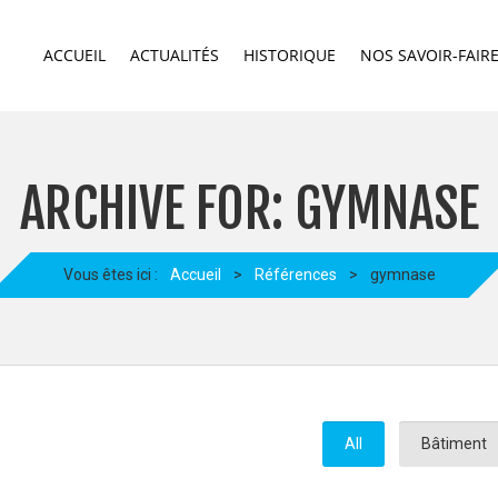
ACCUEIL
ACTUALITÉS
HISTORIQUE
NOS SAVOIR-FAIR
ARCHIVE FOR: GYMNASE
Vous êtes ici :
Accueil
>
Références
>
gymnase
All
Bâtiment