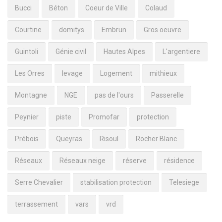
Bucci
Béton
Coeur de Ville
Colaud
Courtine
domitys
Embrun
Gros oeuvre
Guintoli
Génie civil
Hautes Alpes
L'argentiere
Les Orres
levage
Logement
mithieux
Montagne
NGE
pas de l'ours
Passerelle
Peynier
piste
Promofar
protection
Prébois
Queyras
Risoul
Rocher Blanc
Réseaux
Réseaux neige
réserve
résidence
Serre Chevalier
stabilisation protection
Telesiege
terrassement
vars
vrd