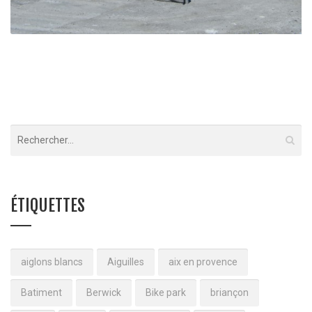
Rénovation Hôpital – Embrun
Embrun
ÉTIQUETTES
aiglons blancs
Aiguilles
aix en provence
Batiment
Berwick
Bike park
briançon