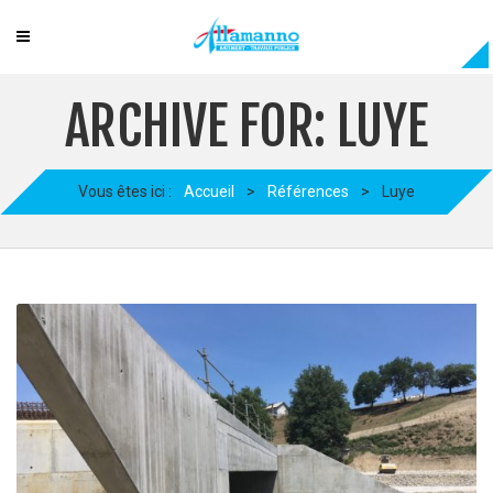
ARCHIVE FOR: LUYE
Vous êtes ici :
Accueil
>
Références
>
Luye