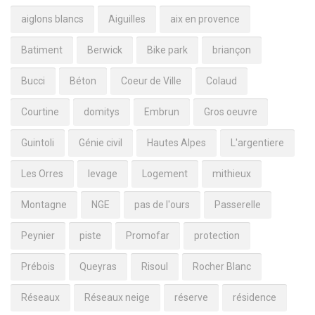
aiglons blancs
Aiguilles
aix en provence
Batiment
Berwick
Bike park
briançon
Bucci
Béton
Coeur de Ville
Colaud
Courtine
domitys
Embrun
Gros oeuvre
Guintoli
Génie civil
Hautes Alpes
L'argentiere
Les Orres
levage
Logement
mithieux
Montagne
NGE
pas de l'ours
Passerelle
Peynier
piste
Promofar
protection
Prébois
Queyras
Risoul
Rocher Blanc
Réseaux
Réseaux neige
réserve
résidence