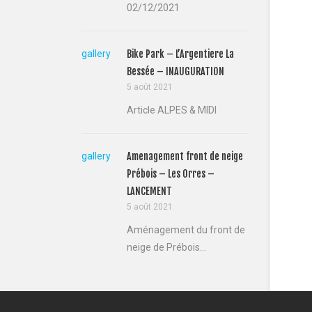
02/12/2021
gallery
Bike Park – L’Argentiere La
Bessée – INAUGURATION
5 août 2021
Article ALPES & MIDI
gallery
Amenagement front de neige
Prébois – Les Orres –
LANCEMENT
5 août 2021
Aménagement du front de
neige de Prébois...