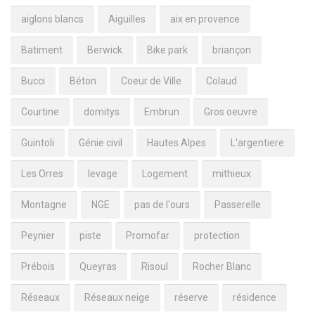
aiglons blancs
Aiguilles
aix en provence
Batiment
Berwick
Bike park
briançon
Bucci
Béton
Coeur de Ville
Colaud
Courtine
domitys
Embrun
Gros oeuvre
Guintoli
Génie civil
Hautes Alpes
L'argentiere
Les Orres
levage
Logement
mithieux
Montagne
NGE
pas de l'ours
Passerelle
Peynier
piste
Promofar
protection
Prébois
Queyras
Risoul
Rocher Blanc
Réseaux
Réseaux neige
réserve
résidence