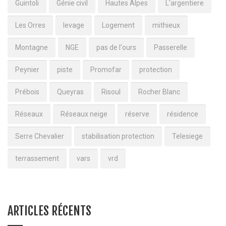
Guintoli
Génie civil
Hautes Alpes
L'argentiere
Les Orres
levage
Logement
mithieux
Montagne
NGE
pas de l'ours
Passerelle
Peynier
piste
Promofar
protection
Prébois
Queyras
Risoul
Rocher Blanc
Réseaux
Réseaux neige
réserve
résidence
Serre Chevalier
stabilisation protection
Telesiege
terrassement
vars
vrd
ARTICLES RÉCENTS