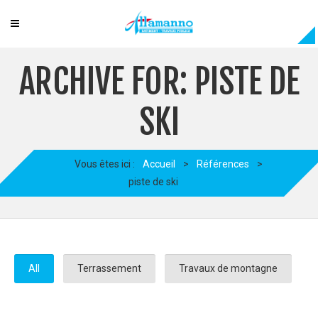
ARCHIVE FOR: PISTE DE
SKI
Vous êtes ici :
Accueil
>
Références
>
piste de ski
All
Terrassement
Travaux de montagne