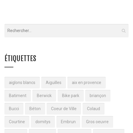
ÉTIQUETTES
aiglons blancs
Aiguilles
aix en provence
Batiment
Berwick
Bike park
briançon
Bucci
Béton
Coeur de Ville
Colaud
Courtine
domitys
Embrun
Gros oeuvre