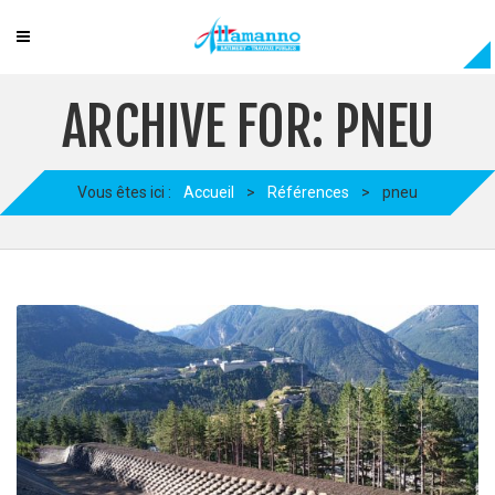
ARCHIVE FOR: PNEU
Vous êtes ici :
Accueil
>
Références
>
pneu