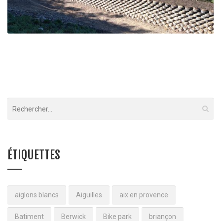
Merlon des Salettes – Briançon
Briançon
ÉTIQUETTES
aiglons blancs
Aiguilles
aix en provence
Batiment
Berwick
Bike park
briançon