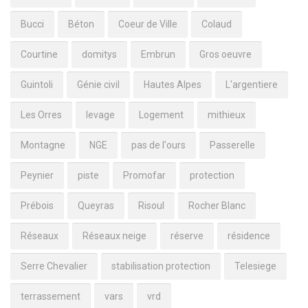
Bucci
Béton
Coeur de Ville
Colaud
Courtine
domitys
Embrun
Gros oeuvre
Guintoli
Génie civil
Hautes Alpes
L'argentiere
Les Orres
levage
Logement
mithieux
Montagne
NGE
pas de l'ours
Passerelle
Peynier
piste
Promofar
protection
Prébois
Queyras
Risoul
Rocher Blanc
Réseaux
Réseaux neige
réserve
résidence
Serre Chevalier
stabilisation protection
Telesiege
terrassement
vars
vrd