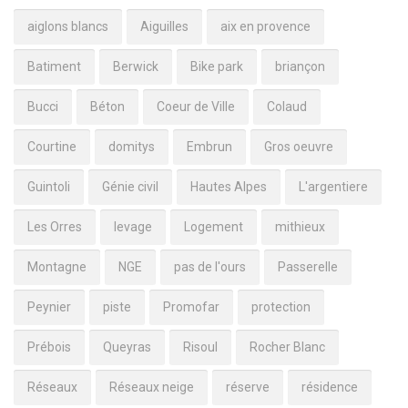
aiglons blancs
Aiguilles
aix en provence
Batiment
Berwick
Bike park
briançon
Bucci
Béton
Coeur de Ville
Colaud
Courtine
domitys
Embrun
Gros oeuvre
Guintoli
Génie civil
Hautes Alpes
L'argentiere
Les Orres
levage
Logement
mithieux
Montagne
NGE
pas de l'ours
Passerelle
Peynier
piste
Promofar
protection
Prébois
Queyras
Risoul
Rocher Blanc
Réseaux
Réseaux neige
réserve
résidence