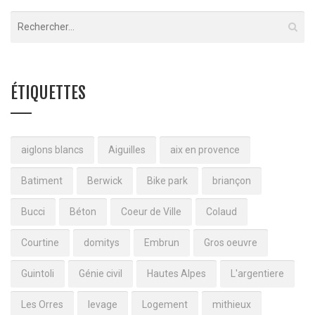
ÉTIQUETTES
aiglons blancs
Aiguilles
aix en provence
Batiment
Berwick
Bike park
briançon
Bucci
Béton
Coeur de Ville
Colaud
Courtine
domitys
Embrun
Gros oeuvre
Guintoli
Génie civil
Hautes Alpes
L'argentiere
Les Orres
levage
Logement
mithieux