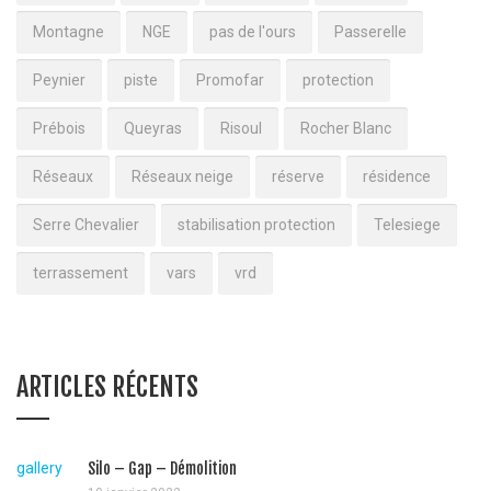
Montagne
NGE
pas de l'ours
Passerelle
Peynier
piste
Promofar
protection
Prébois
Queyras
Risoul
Rocher Blanc
Réseaux
Réseaux neige
réserve
résidence
Serre Chevalier
stabilisation protection
Telesiege
terrassement
vars
vrd
ARTICLES RÉCENTS
gallery
Silo – Gap – Démolition