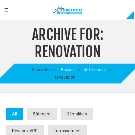
ARCHIVE FOR:
RENOVATION
Vous êtes ici :
Accueil
>
Références
>
renovation
All
Bâtiment
Démolition
Réseaux VRD
Terrassement