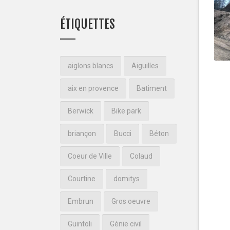
ÉTIQUETTES
aiglons blancs
Aiguilles
aix en provence
Batiment
Berwick
Bike park
briançon
Bucci
Béton
Coeur de Ville
Colaud
Courtine
domitys
Embrun
Gros oeuvre
Guintoli
Génie civil