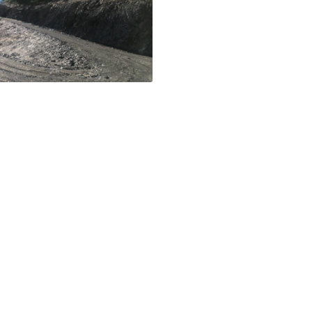
MISE AU GABARIT ROUTE BOIS
MONSIEUR – Freissinières