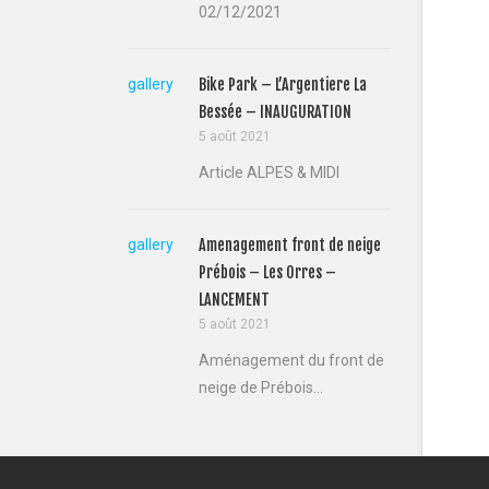
02/12/2021
gallery
Bike Park – L’Argentiere La
Bessée – INAUGURATION
5 août 2021
Article ALPES & MIDI
gallery
Amenagement front de neige
Prébois – Les Orres –
LANCEMENT
5 août 2021
Aménagement du front de
neige de Prébois...