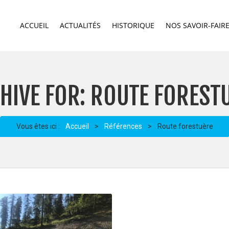
ACCUEIL
ACTUALITÉS
HISTORIQUE
NOS SAVOIR-FAIR
HIVE FOR: ROUTE FOREST
Vous êtes ici :
Accueil
>
Références
>
Route forestuère