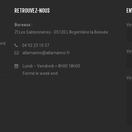
RETROUVEZ-NOUS
EN
Bureaux :
Vo
ZI Les Sablonnières - 05120 L'Argentière la Bessée
ord
04 92 23 10 37
Vot
allamanno@allamanno.fr
Lundi – Vendredi = 8h00 18h00
Fermé le week end
Vo