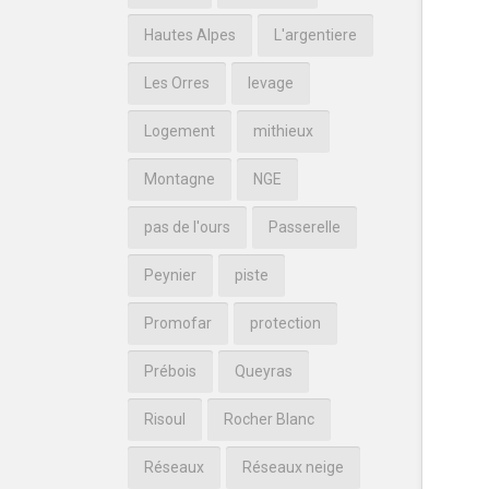
Hautes Alpes
L'argentiere
Les Orres
levage
Logement
mithieux
Montagne
NGE
pas de l'ours
Passerelle
Peynier
piste
Promofar
protection
Prébois
Queyras
Risoul
Rocher Blanc
Réseaux
Réseaux neige