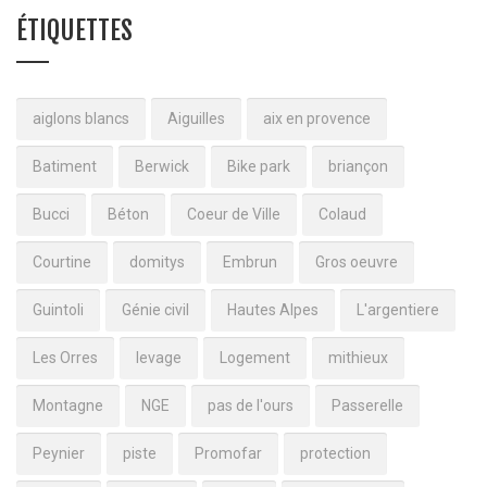
ÉTIQUETTES
aiglons blancs
Aiguilles
aix en provence
Batiment
Berwick
Bike park
briançon
Bucci
Béton
Coeur de Ville
Colaud
Courtine
domitys
Embrun
Gros oeuvre
Guintoli
Génie civil
Hautes Alpes
L'argentiere
Les Orres
levage
Logement
mithieux
Montagne
NGE
pas de l'ours
Passerelle
Peynier
piste
Promofar
protection