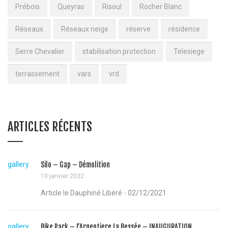
Prébois
Queyras
Risoul
Rocher Blanc
Réseaux
Réseaux neige
réserve
résidence
Serre Chevalier
stabilisation protection
Telesiege
terrassement
vars
vrd
ARTICLES RÉCENTS
gallery
Silo – Gap – Démolition
10 janvier 2022
Article le Dauphiné Libéré - 02/12/2021
gallery
Bike Park – L’Argentiere La Bessée – INAUGURATION