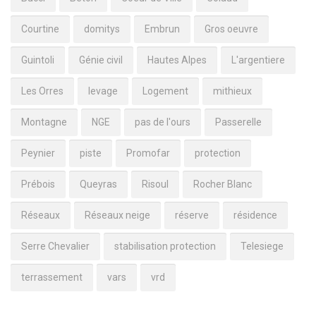
Courtine
domitys
Embrun
Gros oeuvre
Guintoli
Génie civil
Hautes Alpes
L'argentiere
Les Orres
levage
Logement
mithieux
Montagne
NGE
pas de l'ours
Passerelle
Peynier
piste
Promofar
protection
Prébois
Queyras
Risoul
Rocher Blanc
Réseaux
Réseaux neige
réserve
résidence
Serre Chevalier
stabilisation protection
Telesiege
terrassement
vars
vrd