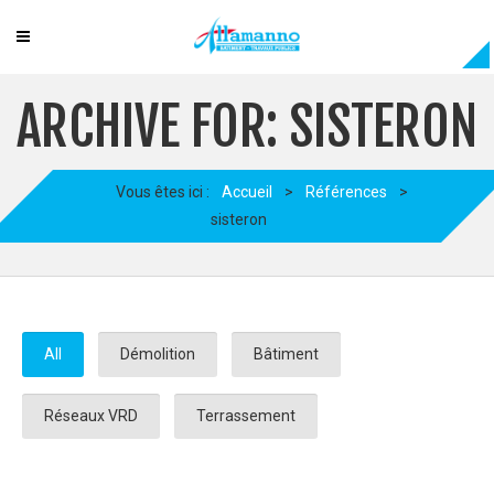
ARCHIVE FOR: SISTERON
Vous êtes ici :
Accueil
>
Références
>
sisteron
All
Démolition
Bâtiment
Réseaux VRD
Terrassement