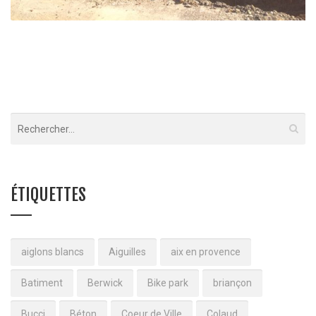
Lycée Paul Arene – Sisteron
Sisteron
ÉTIQUETTES
aiglons blancs
Aiguilles
aix en provence
Batiment
Berwick
Bike park
briançon
Bucci
Béton
Coeur de Ville
Colaud