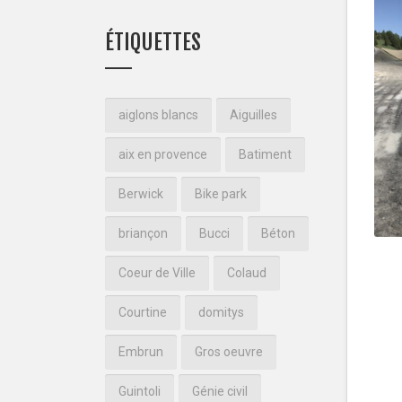
ÉTIQUETTES
aiglons blancs
Aiguilles
aix en provence
Batiment
Berwick
Bike park
briançon
Bucci
Béton
Coeur de Ville
Colaud
Courtine
domitys
Embrun
Gros oeuvre
Guintoli
Génie civil