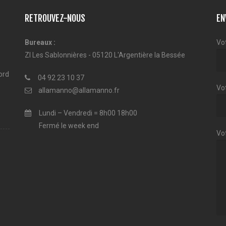
RETROUVEZ-NOUS
EN
Bureaux :
Vo
ZI Les Sablonnières - 05120 L'Argentière la Bessée
ord
04 92 23 10 37
Vot
allamanno@allamanno.fr
Lundi – Vendredi = 8h00 18h00
Fermé le week end
Vo