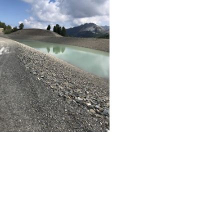
Réserve de Peynier – Vars
Vars